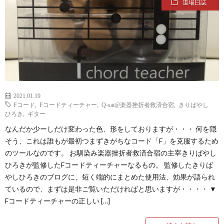
道場日誌
挫
宇
折
野
者
振
救
道
2021.01.19
Fコード
,
Fコードティーチャー
,
Q-sai@楽器挫折者救済合宿
,
きりばやし
済
場
–
ひろき
,
ギター
なんだか少ーしだけ変わった色、形をしておりますが・・・ 何を隠
合
L
Qact
そう、これは誰もが最初つまずきがちなコード「F」を克服するため
のツールなのです。 お馴染み楽器挫折者救済合宿の主宰きりばやし
ひろきが監修したFコードティーチャーなるもの。 監修したきりば
宿
s
カ
Q
やしひろきのブログに、短く端的にまとめた使用法、効果が語られ
ているので、まずは是非ご覧いただければと思いますが・・・・ ▼
ク
Q
Fコードティーチャーの正しい […]
タ
Q