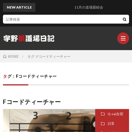
NEW ARTICLE
11月の道場親睦会
タグ : Fコードティーチャー
HOME
Q-
タグ：Fコードティーチャー
sai@
Q
Fコードティーチャー
楽
sa
Q
Q-sai合宿
器
s
日常