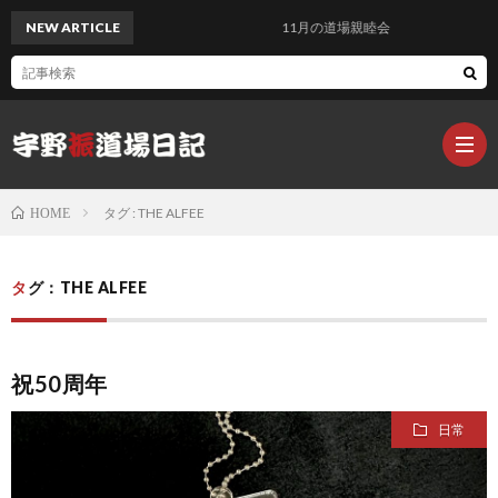
NEW ARTICLE
11月の道場親睦会
タグ : THE ALFEE
HOME
Q-
タグ：THE ALFEE
sai@
Q
祝50周年
楽
sa
Q
日常
器
s