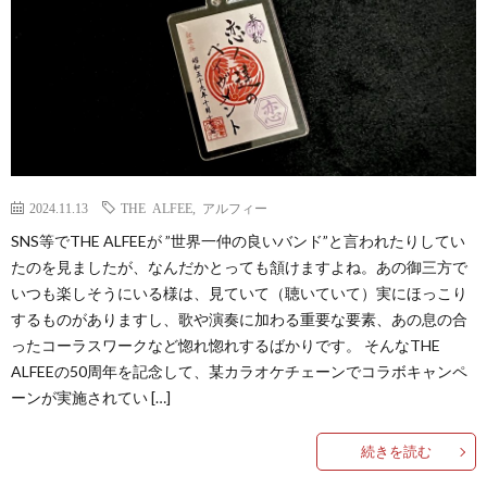
挫
宇
折
野
者
振
救
道
2024.11.13
THE ALFEE
,
アルフィー
SNS等でTHE ALFEEが ”世界一仲の良いバンド”と言われたりしてい
済
場
–
たのを見ましたが、なんだかとっても頷けますよね。あの御三方で
いつも楽しそうにいる様は、見ていて（聴いていて）実にほっこり
合
L
Qact
するものがありますし、歌や演奏に加わる重要な要素、あの息の合
ったコーラスワークなど惚れ惚れするばかりです。 そんなTHE
宿
s
カ
Q
ALFEEの50周年を記念して、某カラオケチェーンでコラボキャンペ
ーンが実施されてい […]
ク
Q
続きを読む
タ
Q