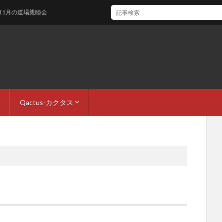
道場親睦会
Qactus-カクタス
ロフィール
・お問い合わせ
QactusCore-カクタスコア
QactusCore-メソッド
Qactus開発者ブログ