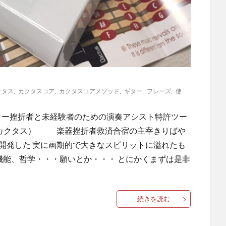
クタス
,
カクタスコア
,
カクタスコアメソッド
,
ギター
,
フレーズ
,
使
ー挫折者と未経験者のための演奏アシスト特許ツー
tus（カクタス） 楽器挫折者救済合宿の主宰きりばや
開発した 実に画期的で大きなスピリットに溢れたも
能、哲学・・・願いとか・・・ とにかくまずは是非
続きを読む