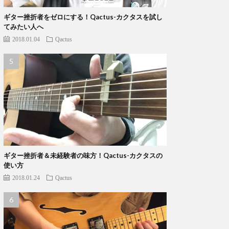
ギター挫折者をゼロにする！Qactus-カクタスを試し
てみたい人へ
2018.01.04
Qactus
ギター挫折者＆未経験者の味方！Qactus-カクタスの
使い方
2018.01.24
Qactus