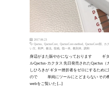
2017.06.23
Qactus
,
QactusCore
,
QactusCore-method
,
QactusCore部
,
カ
い方
,
和声
,
奏法
,
投稿
,
指一本
,
教則本
,
調和
身辺がまた賑やかになっております ギタ
ルQactus-カクタス 先日発売されたQac
しひろきが ギター挫折者をゼロにするために
ので 単純にツールにとどまらない その機
webをご覧いた […]