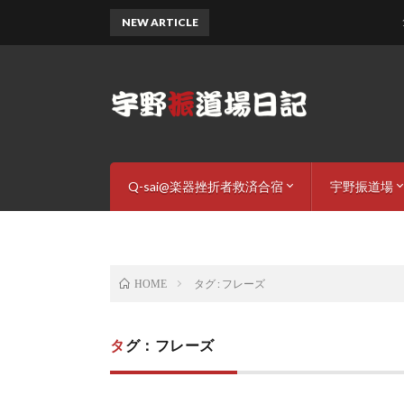
NEW ARTICLE
11月の
Q-sai@楽器挫折者救済合宿
宇野振道場
Q-sai合宿詳細
Q-sai@youtube
挫折わらし – LINE stickers
道場ご案内
稽古内容
宇野振一プ
お申し込み
タグ : フレーズ
HOME
タグ：フレーズ