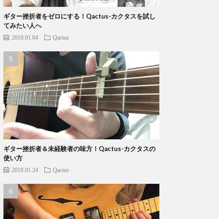
ギター挫折者をゼロにする！Qactus-カクタスを試し
てみたい人へ
2018.01.04
Qactus
ギター挫折者＆未経験者の味方！Qactus-カクタスの
使い方
2018.01.24
Qactus