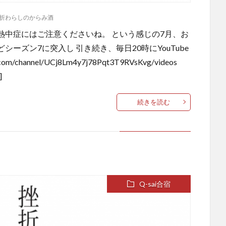
折わらしのからみ酒
熱中症にはご注意くださいね。 という感じの7月、お
ーズン7に突入し 引き続き、毎日20時にYouTube
/channel/UCj8Lm4y7j78Pqt3T9RVsKvg/videos
]
続きを読む
Q-sai合宿