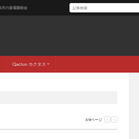
場親睦会
Qactus-カクタス
ロフィール
・お問い合わせ
QactusCore-カクタスコア
QactusCore-メソッド
Qactus開発者ブログ
3/4ページ
<
>