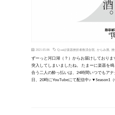
2021.05.06
Q-sai@楽器挫折者救済合宿
,
からみ酒
,
挫
ずーっと河口湖（？）からお届けしておりま
突入してしまいましたね。 たまーに楽器を
合う二人の酔っ払いは、24時間いつでもアナ
日、20時にYouTubeにて配信中♪ ▼Season1（000