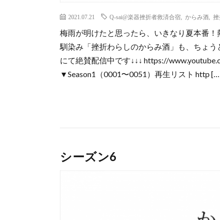
2021.07.21
Q-sai@楽器挫折者救済合宿
,
からみ酒
,
挫
梅雨が明けたと思ったら、いきなり夏本番！
馴染み「挫折わらしのからみ酒」も、ちょうどシ
にて絶賛配信中です↓↓↓ https://www.youtube.com
▼Season1（0001〜0051）再生リスト http […
シーズン6