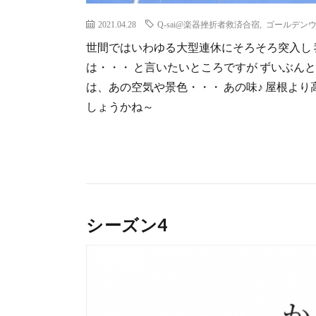
2021.04.28
Q-sai@楽器挫折者救済合宿
,
ゴールデン
世間ではいわゆる大型連休にそろそろ突入し 我
は・・・ と言いたいところですが ずいぶん
は、あの空気や景色・・・ あの味♪ 屋根よ
しょうかね～
シーズン4