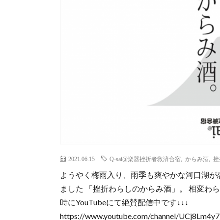
2021.06.15
Q-sai@楽器挫折者救済合宿
,
からみ酒
,
挫
ようやく梅雨入り、雨季も爽やかな河口湖が
ました 「挫折わらしのからみ酒」。 相変わ
時にYouTubeにて絶賛配信中です↓↓↓
https://www.youtube.com/channel/UCj8Lm