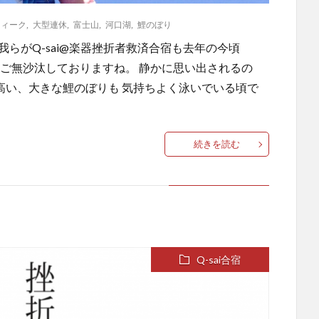
ウィーク
,
大型連休
,
富士山
,
河口湖
,
鯉のぼり
らがQ-sai@楽器挫折者救済合宿も去年の今頃
とご無沙汰しておりますね。 静かに思い出されるの
り高い、大きな鯉のぼりも 気持ちよく泳いでいる頃で
続きを読む
Q-sai合宿