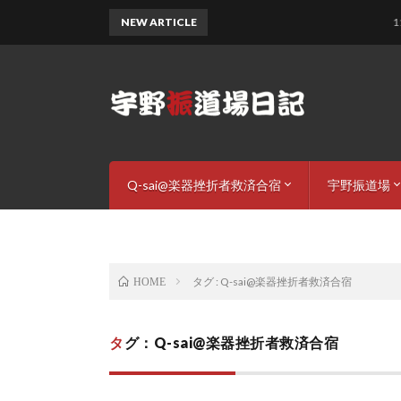
NEW ARTICLE
11月の道
Q-sai@楽器挫折者救済合宿
宇野振道場
Q-sai合宿詳細
Q-sai@youtube
挫折わらし – LINE stickers
道場ご案内
稽古内容
宇野振一プ
お申し込み
タグ : Q-sai@楽器挫折者救済合宿
HOME
タグ：Q-sai@楽器挫折者救済合宿