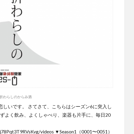
折わらしのからみ酒
恋しいです。 さてさて、こちらはシーズン6に突入し
らずよく飲み、よくしゃべり、楽器も片手に、毎日20
4y7j78Pqt3T9RVsKvg/videos ▼Season1（0001〜0051）