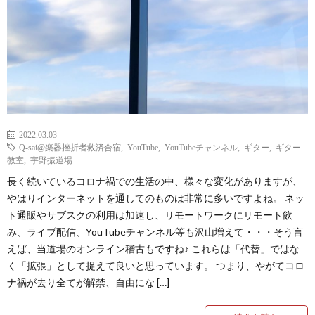
挫
宇
折
野
者
振
救
道
2022.03.03
Q-sai@楽器挫折者救済合宿
,
YouTube
,
YouTubeチャンネル
,
ギター
,
ギター
済
場
–
教室
,
宇野振道場
長く続いているコロナ禍での生活の中、様々な変化がありますが、
合
L
Qact
やはりインターネットを通してのものは非常に多いですよね。 ネッ
ト通販やサブスクの利用は加速し、リモートワークにリモート飲
み、ライブ配信、YouTubeチャンネル等も沢山増えて・・・そう言
宿
s
カ
Q
えば、当道場のオンライン稽古もですね♪ これらは「代替」ではな
く「拡張」として捉えて良いと思っています。 つまり、やがてコロ
ク
Q
ナ禍が去り全てが解禁、自由にな […]
タ
Q