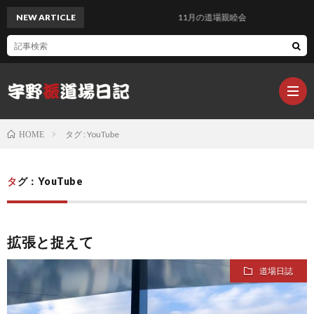
NEW ARTICLE
11月の道場親睦会
タグ : YouTube
HOME
Q-
タグ：YouTube
sai@
Q
拡張と捉えて
楽
sa
Q
道場日誌
器
s