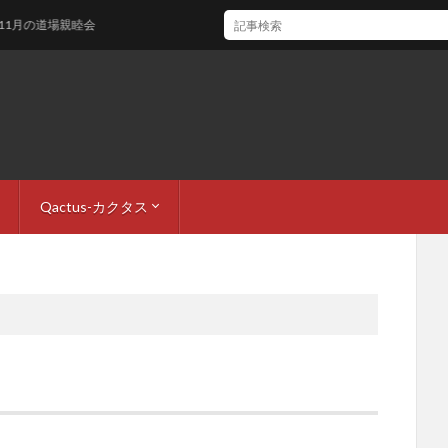
の道場親睦会
Qactus-カクタス
ロフィール
・お問い合わせ
QactusCore-カクタスコア
QactusCore-メソッド
Qactus開発者ブログ