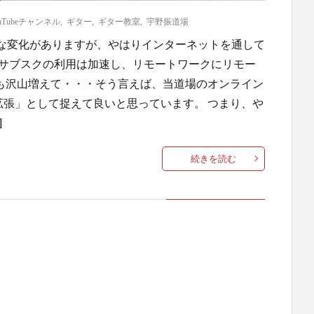
uTubeチャンネル
,
ギター
,
ギター教室
,
宇野振道場
な変化がありますが、やはりインターネットを通して
やサブスクの利用は加速し、リモートワークにリモー
ル等も沢山増えて・・・そう言えば、当道場のオンライン
拡張」として捉えて良いと思っています。 つまり、や
]
続きを読む