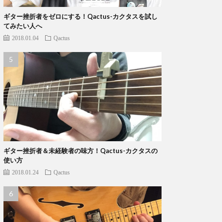
ギター挫折者をゼロにする！Qactus-カクタスを試し
てみたい人へ
2018.01.04
Qactus
ギター挫折者＆未経験者の味方！Qactus-カクタスの
使い方
2018.01.24
Qactus