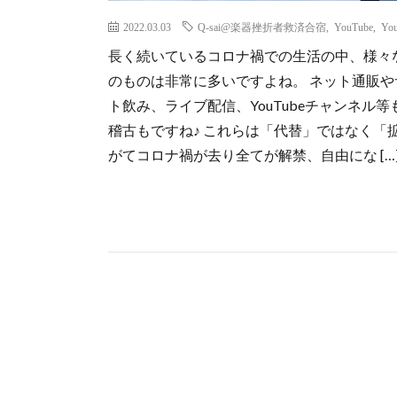
2022.03.03
Q-sai@楽器挫折者救済合宿
,
YouTube
,
Yo
長く続いているコロナ禍での生活の中、様々
のものは非常に多いですよね。 ネット通販
ト飲み、ライブ配信、YouTubeチャンネ
稽古もですね♪ これらは「代替」ではなく「
がてコロナ禍が去り全てが解禁、自由にな […