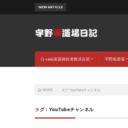
NEW ARTICLE
11月
Q-sai@楽器挫折者救済合宿
宇野振道場
Q-sai合宿詳細
Q-sai@youtube
挫折わらし – LINE stickers
道場ご案内
稽古内容
宇野振一プ
お申し込み
タグ : YouTubeチャンネル
HOME
タグ：YouTubeチャンネル