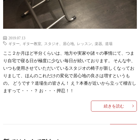
2019.07.13
ギター
,
ギター教室
,
スタジオ、居心地
,
レッスン
,
楽器
,
道場
ここ２か月ほど半分くらいは、地方や実家や諸々の事情にて、つま
り自宅で寝る日が極度に少ない毎日が続いております。 そんな中、
いつも使用させていただいているスタジオの椅子が新しくなってお
りまして、ほんのこれだけの変化で居心地の良さは増すというも
の。 どうです？道場生の皆さん！ え？本番が近いから立って稽古し
ますって・・・？ お・・・押忍！！
続きを読む