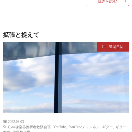
続きを読む
ス
拡張と捉えて
道場日誌
2022.03.03
Q-sai@楽器挫折者救済合宿
,
YouTube
,
YouTubeチャンネル
,
ギター
,
ギター
教室
,
宇野振道場