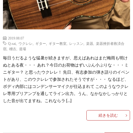
2019.08.07
Q-sai
,
ウクレレ
,
ギター
,
ギター教室
,
レッスン
,
楽器
,
楽器挫折者救済合
宿
,
稽古
,
道場
毎日うだるような猛暑が続きますが、思えばあれはまだ梅雨も明け
ぬとある夜・・・ あれ？今日のお荷物はずいぶん小ぶりな・・・ミ
ニギター？ と思ったウクレレ！ 先日、有志参加の弾き語りのイベン
トがあり、このウクレレで参加されたそうですが・・・ なるほど、
ボディ内部にはコンデンサーマイクが仕込まれて このようなウクレ
レ専用プリアンプを通してライン出力。うん、なかなかしっかりと
した音が出てますね。これならラ […]
続きを読む