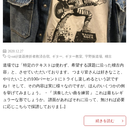
2020.12.27
Q-sai@楽器挫折者救済合宿
,
ギター
,
ギター教室
,
宇野振道場
,
稽古
道場では「特定のテキストは使わず、希望する課題に沿った稽古内
容」と、させていただいております。 つまり皆さんは好きなこと、
やりたいことの100パーセントにトライし楽しめるという訳です
ね！ そして、その内容は実に様々なのですが、ほんのいくつかの例
を挙げてみましょう。 ・『 演奏したい曲を練習 』 これは最もレギ
ュラーな形でしょうか。 譜面があればそれに沿って、無ければ必要
に応じこちらで採譜しておりま […]
続きを読む