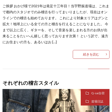
ご挨拶 おかげ様で2021年は発足十三年目！当宇野振道場は、これま
で都内のスタジオでのみ稽古を行ってまいりましたが、現在はオン
ラインでの稽古も始めております。 これにより対象エリアはグンと
拡大！地球上にいる全ての方と稽古を行えることになりました。 今
まで以上に広く、ギターを、そして音楽を楽しまれる方のお供が出
来ることをたいへん嬉しく思っております次第！ という訳で、遠方
にお住まいの方も、あるいはお […]
続きを読む
それぞれの稽古スタイル
Q-sai合宿
道場日誌