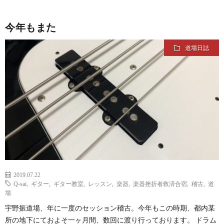
今年もまた
道場日誌
2019.07.22
Q-sai
,
ギター
,
ギター教室
,
レッスン
,
楽器
,
楽器挫折者救済合宿
,
稽古
,
道
場
宇野振道場、年に一度のセッション稽古。今年もこの時期、都内某
所の地下にておよそ一ヶ月間、数回に渡り行っております。 ドラム