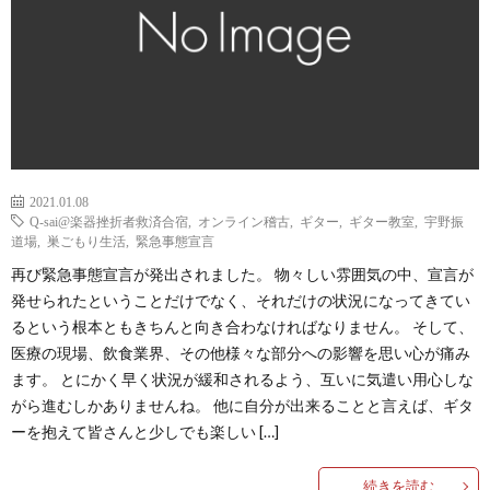
2021.01.08
Q-sai@楽器挫折者救済合宿
,
オンライン稽古
,
ギター
,
ギター教室
,
宇野振
道場
,
巣ごもり生活
,
緊急事態宣言
再び緊急事態宣言が発出されました。 物々しい雰囲気の中、宣言が
発せられたということだけでなく、それだけの状況になってきてい
るという根本ともきちんと向き合わなければなりません。 そして、
医療の現場、飲食業界、その他様々な部分への影響を思い心が痛み
ます。 とにかく早く状況が緩和されるよう、互いに気遣い用心しな
がら進むしかありませんね。 他に自分が出来ることと言えば、ギタ
ーを抱えて皆さんと少しでも楽しい […]
続きを読む