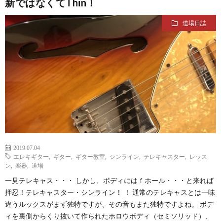
新ではなくてThin！
道場日誌
2019.07.04
エレキギター
,
ギター
,
ギター教室
,
シンライン
,
テレキャスター
,
レッス
ン
,
楽器
,
道場
一見テレキャス・・・ しかし、ボディにはｆホール・・・と来れば
押忍！テレキャスター・シンライン！ ！ 通常のテレキャスとは一味
違うルックスがまず独特ですが、その音もまた独特ですよね。 ボデ
ィを裏側からくり抜いて作られたホロウボディ（セミソリッド）、