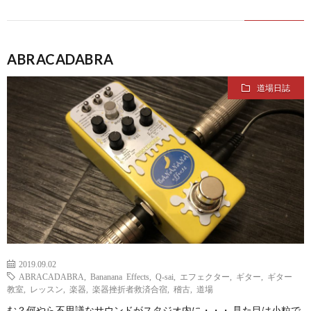
ABRACADABRA
道場日誌
2019.09.02
ABRACADABRA
,
Bananana Effects
,
Q-sai
,
エフェクター
,
ギター
,
ギター
教室
,
レッスン
,
楽器
,
楽器挫折者救済合宿
,
稽古
,
道場
む？何やら不思議なサウンドがスタジオ内に・・・ 見た目は小粒で