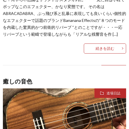
ポップなこのエフェクター、かなり変態です。 その名は
ABRACADABRA、ぶっ飛び系と乱暴に表現しても良いくらい個性的
なエフェクターで話題のブランドBananana Effectsの“８つのモード
を内蔵した驚異的かつ前衛的リバーブ “とのことですが・・・一応
リバーブという範疇で登場しながらも「リアルな残響音を作 […]
続きを読む
癒しの音色
道場日誌