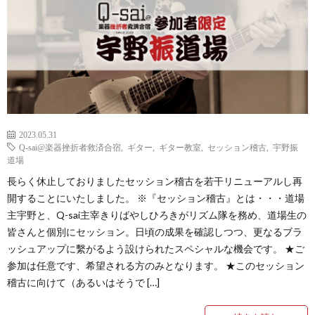
挫
宇
折
野
者
振
救
道
2023.05.31
Q-sai@楽器挫折者救済合宿
,
ギター
,
ギター教室
,
セッション稽古
,
宇野振
済
場
–
道場
長らく休止しておりましたセッション稽古を若干リニューアルし再
合
L
Qact
開することにいたしました。 ※『セッション稽古』とは・・・道場
主宇野と、Q-sai主宰きりばやしひろきがリズム隊を務め、道場生の
皆さんと個別にセッション。日頃の成果を確認しつつ、更なるブラ
宿
s
カ
Q
ッシュアップに繫がるよう設けられたスペシャルな機会です。 ★ご
参加は任意です、希望される方のみとなります。 ★このセッション
ク
Q
稽古に向けて（あるいはそうで […]
タ
Q