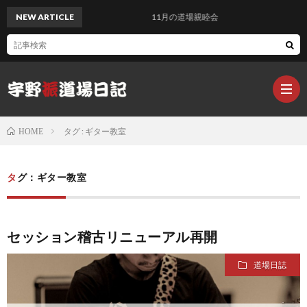
NEW ARTICLE
11月の道場親睦会
タグ : ギター教室
HOME
Q-
タグ：ギター教室
sai@
Q
セッション稽古リニューアル再開
楽
sa
Q
道場日誌
器
s