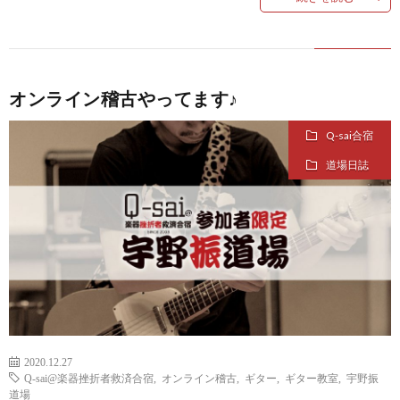
オンライン稽古やってます♪
Q-sai合宿
道場日誌
2020.12.27
Q-sai@楽器挫折者救済合宿
,
オンライン稽古
,
ギター
,
ギター教室
,
宇野振
道場